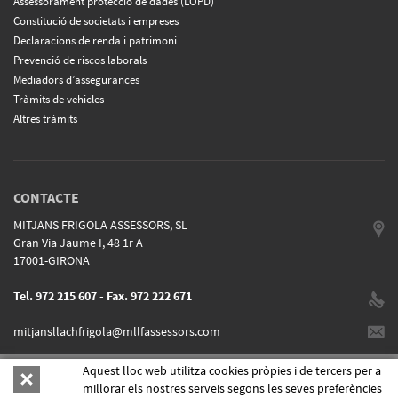
Assessorament protecció de dades (LOPD)
Constitució de societats i empreses
Declaracions de renda i patrimoni
Prevenció de riscos laborals
Mediadors d’assegurances
Tràmits de vehicles
Altres tràmits
CONTACTE
MITJANS FRIGOLA ASSESSORS, SL
Gran Via Jaume I, 48 1r A
17001-GIRONA
Tel. 972 215 607 - Fax. 972 222 671
mitjansllachfrigola@mllfassessors.com
Aquest lloc web utilitza cookies pròpies i de tercers per a
POLITICA DE COOKIES
|
AVÍS LEGAL
|
POLÍTICA DE PRIVACITAT
millorar els nostres serveis segons les seves preferències