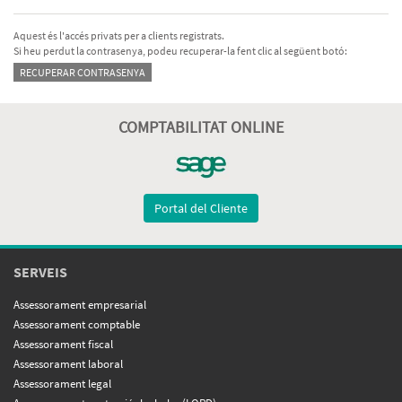
Aquest és l'accés privats per a clients registrats.
Si heu perdut la contrasenya, podeu recuperar-la fent clic al següent botó:
RECUPERAR CONTRASENYA
COMPTABILITAT ONLINE
Portal del Cliente
SERVEIS
Assessorament empresarial
Assessorament comptable
Assessorament fiscal
Assessorament laboral
Assessorament legal