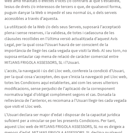
Web amb finalitats o efectes il·lícits i/o contraris al que s'estableix,
lesius de drets i/o interessos de tercers o que, de qualsevol forma,
puguin danyar la Web o impedir el seu normal ús, o dels serveis
accessibles a través d'aquesta.
La utilització de la Web i/o dels seus Serveis, suposarà l'acceptació
plena i sense reserves, i la validesa, de totes i cadascuna de les
clàusules recollides en l'última versió actualitzada d'aquest Avís
Legal, per la qual cosa l'Usuari haurà de ser conscient de la
importància de llegir-les cada vegada que visiti la Web. Al seu torn, no
suposa entaular cap mena de relació de caràcter comercial entre
MITJANS FRIGOLA ASSESSORS, SL i l'Usuari.
L'accés, la navegació i ús del Lloc web, confereix la condició d'Usuari,
per la qual cosa s'accepten, des que s'inicia la navegació pel Lloc web,
totes les Condicions aquí establertes, així com les seves ulteriors
modificacions, sense perjudici de l'aplicació de la corresponent
normativa legal d'obligat compliment segons el cas. Donada la
rellevància de l'anterior, es recomana a l'Usuari llegir-les cada vegada
que visiti el Lloc web.
L'Usuari declara ser major d'edat i disposar de la capacitat jurídica
suficient per a vincular-se per les presents Condicions. Per tant,
aquest Lloc web de MITJANS FRIGOLA ASSESSORS, SL no es dirigeix a
menors d'edat. MITJANS FRIGOLA ASSESSORS, SL declina qualsevol