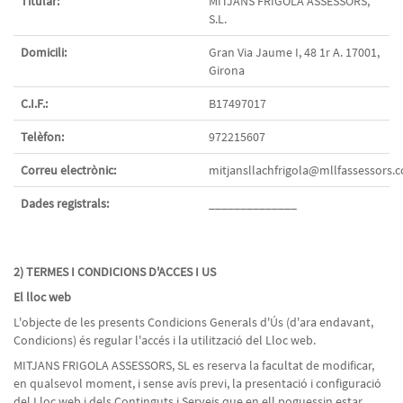
Titular:
MITJANS FRIGOLA ASSESSORS,
S.L.
Domicili:
Gran Via Jaume I, 48 1r A. 17001,
Girona
C.I.F.:
B17497017
Telèfon:
972215607
Correu electrònic:
mitjansllachfrigola@mllfassessors.
Dades registrals:
______________
2) TERMES I CONDICIONS D'ACCES I US
El lloc web
L'objecte de les presents Condicions Generals d'Ús (d'ara endavant,
Condicions) és regular l'accés i la utilització del Lloc web.
MITJANS FRIGOLA ASSESSORS, SL es reserva la facultat de modificar,
en qualsevol moment, i sense avís previ, la presentació i configuració
del Lloc web i dels Continguts i Serveis que en ell poguessin estar