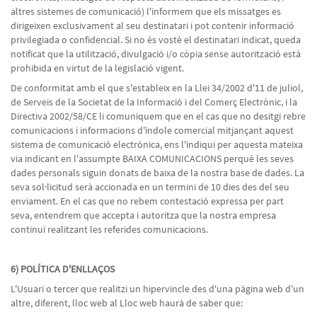
altres sistemes de comunicació) l'informem que els missatges es
dirigeixen exclusivament al seu destinatari i pot contenir informació
privilegiada o confidencial. Si no és vostè el destinatari indicat, queda
notificat que la utilització, divulgació i/o còpia sense autorització està
prohibida en virtut de la legislació vigent.
De conformitat amb el que s'estableix en la Llei 34/2002 d'11 de juliol,
de Serveis de la Societat de la Informació i del Comerç Electrònic, i la
Directiva 2002/58/CE li comuniquem que en el cas que no desitgi rebre
comunicacions i informacions d'índole comercial mitjançant aquest
sistema de comunicació electrònica, ens l'indiqui per aquesta mateixa
via indicant en l'assumpte BAIXA COMUNICACIONS perquè les seves
dades personals siguin donats de baixa de la nostra base de dades. La
seva sol·licitud serà accionada en un termini de 10 dies des del seu
enviament. En el cas que no rebem contestació expressa per part
seva, entendrem que accepta i autoritza que la nostra empresa
continuï realitzant les referides comunicacions.
6) POLÍTICA D'ENLLAÇOS
L'Usuari o tercer que realitzi un hipervincle des d'una pàgina web d'un
altre, diferent, lloc web al Lloc web haurà de saber que: