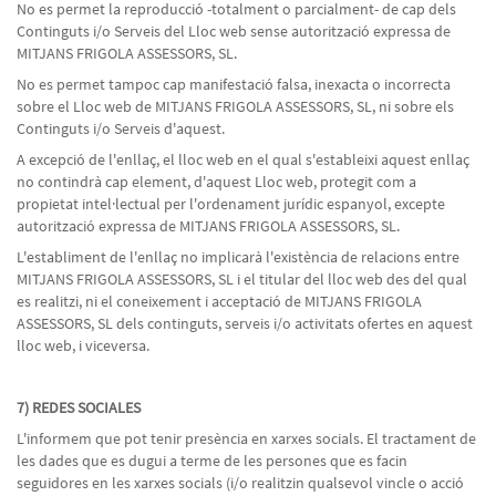
No es permet la reproducció -totalment o parcialment- de cap dels
Continguts i/o Serveis del Lloc web sense autorització expressa de
MITJANS FRIGOLA ASSESSORS, SL.
No es permet tampoc cap manifestació falsa, inexacta o incorrecta
sobre el Lloc web de MITJANS FRIGOLA ASSESSORS, SL, ni sobre els
Continguts i/o Serveis d'aquest.
A excepció de l'enllaç, el lloc web en el qual s'estableixi aquest enllaç
no contindrà cap element, d'aquest Lloc web, protegit com a
propietat intel·lectual per l'ordenament jurídic espanyol, excepte
autorització expressa de MITJANS FRIGOLA ASSESSORS, SL.
L'establiment de l'enllaç no implicarà l'existència de relacions entre
MITJANS FRIGOLA ASSESSORS, SL i el titular del lloc web des del qual
es realitzi, ni el coneixement i acceptació de MITJANS FRIGOLA
ASSESSORS, SL dels continguts, serveis i/o activitats ofertes en aquest
lloc web, i viceversa.
7) REDES SOCIALES
L'informem que pot tenir presència en xarxes socials. El tractament de
les dades que es dugui a terme de les persones que es facin
seguidores en les xarxes socials (i/o realitzin qualsevol vincle o acció