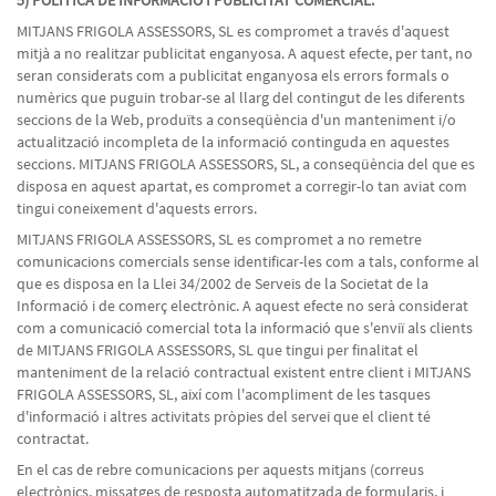
5) POLÍTICA DE INFORMACIÓ I PUBLICITAT COMERCIAL.
MITJANS FRIGOLA ASSESSORS, SL es compromet a través d'aquest
mitjà a no realitzar publicitat enganyosa. A aquest efecte, per tant, no
seran considerats com a publicitat enganyosa els errors formals o
numèrics que puguin trobar-se al llarg del contingut de les diferents
seccions de la Web, produïts a conseqüència d'un manteniment i/o
actualització incompleta de la informació continguda en aquestes
seccions. MITJANS FRIGOLA ASSESSORS, SL, a conseqüència del que es
disposa en aquest apartat, es compromet a corregir-lo tan aviat com
tingui coneixement d'aquests errors.
MITJANS FRIGOLA ASSESSORS, SL es compromet a no remetre
comunicacions comercials sense identificar-les com a tals, conforme al
que es disposa en la Llei 34/2002 de Serveis de la Societat de la
Informació i de comerç electrònic. A aquest efecte no serà considerat
com a comunicació comercial tota la informació que s'enviï als clients
de MITJANS FRIGOLA ASSESSORS, SL que tingui per finalitat el
manteniment de la relació contractual existent entre client i MITJANS
FRIGOLA ASSESSORS, SL, així com l'acompliment de les tasques
d'informació i altres activitats pròpies del servei que el client té
contractat.
En el cas de rebre comunicacions per aquests mitjans (correus
electrònics, missatges de resposta automatitzada de formularis, i