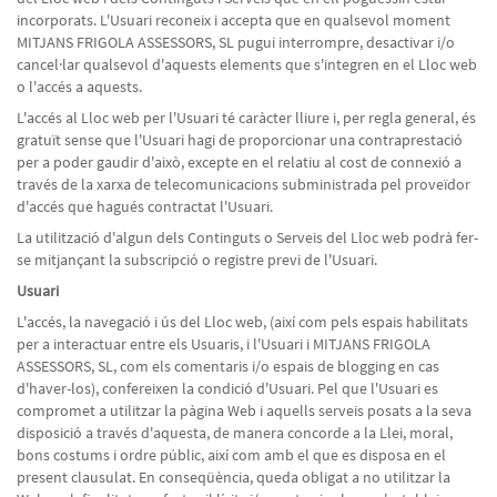
incorporats. L'Usuari reconeix i accepta que en qualsevol moment
MITJANS FRIGOLA ASSESSORS, SL pugui interrompre, desactivar i/o
cancel·lar qualsevol d'aquests elements que s'integren en el Lloc web
o l'accés a aquests.
L'accés al Lloc web per l'Usuari té caràcter lliure i, per regla general, és
gratuït sense que l'Usuari hagi de proporcionar una contraprestació
per a poder gaudir d'això, excepte en el relatiu al cost de connexió a
través de la xarxa de telecomunicacions subministrada pel proveïdor
d'accés que hagués contractat l'Usuari.
La utilització d'algun dels Continguts o Serveis del Lloc web podrà fer-
se mitjançant la subscripció o registre previ de l'Usuari.
Usuari
L'accés, la navegació i ús del Lloc web, (així com pels espais habilitats
per a interactuar entre els Usuaris, i l'Usuari i MITJANS FRIGOLA
ASSESSORS, SL, com els comentaris i/o espais de blogging en cas
d'haver-los), confereixen la condició d'Usuari. Pel que l'Usuari es
compromet a utilitzar la pàgina Web i aquells serveis posats a la seva
disposició a través d'aquesta, de manera concorde a la Llei, moral,
bons costums i ordre públic, així com amb el que es disposa en el
present clausulat. En conseqüència, queda obligat a no utilitzar la