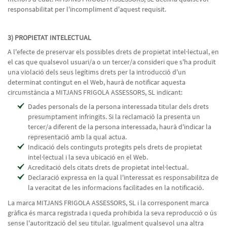
responsabilitat per l'incompliment d'aquest requisit.
3) PROPIETAT INTELECTUAL
A l'efecte de preservar els possibles drets de propietat intel·lectual, en
el cas que qualsevol usuari/a o un tercer/a consideri que s'ha produït
una violació dels seus legítims drets per la introducció d'un
determinat contingut en el Web, haurà de notificar aquesta
circumstància a MITJANS FRIGOLA ASSESSORS, SL indicant:
Dades personals de la persona interessada titular dels drets
presumptament infringits. Si la reclamació la presenta un
tercer/a diferent de la persona interessada, haurà d'indicar la
representació amb la qual actua.
Indicació dels continguts protegits pels drets de propietat
intel·lectual i la seva ubicació en el Web.
Acreditació dels citats drets de propietat intel·lectual.
Declaració expressa en la qual l'interessat es responsabilitza de
la veracitat de les informacions facilitades en la notificació.
La marca MITJANS FRIGOLA ASSESSORS, SL i la corresponent marca
gràfica és marca registrada i queda prohibida la seva reproducció o ús
sense l'autorització del seu titular. Igualment qualsevol una altra