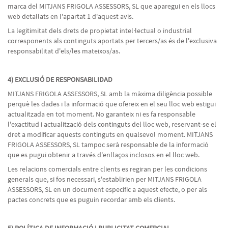
marca del MITJANS FRIGOLA ASSESSORS, SL que aparegui en els llocs
web detallats en l'apartat 1 d'aquest avís.
La legitimitat dels drets de propietat intel·lectual o industrial
corresponents als continguts aportats per tercers/as és de l'exclusiva
responsabilitat d'els/les mateixos/as.
4) EXCLUSIÓ DE RESPONSABILIDAD
MITJANS FRIGOLA ASSESSORS, SL amb la màxima diligència possible
perquè les dades i la informació que ofereix en el seu lloc web estigui
actualitzada en tot moment. No garanteix ni es fa responsable
l'exactitud i actualització dels continguts del lloc web, reservant-se el
dret a modificar aquests continguts en qualsevol moment. MITJANS
FRIGOLA ASSESSORS, SL tampoc serà responsable de la informació
que es pugui obtenir a través d'enllaços inclosos en el lloc web.
Les relacions comercials entre clients es regiran per les condicions
generals que, si fos necessari, s'establirien per MITJANS FRIGOLA
ASSESSORS, SL en un document específic a aquest efecte, o per als
pactes concrets que es puguin recordar amb els clients.